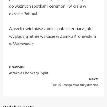
do ważnych spotkań i ceremonii w kraju w
okresie Pahlavi.
A jeżeli uwielbiasz zamki i pałace, zobacz,
jak
wyglądają letnie wakacje w Zamku Królewskim
w Warszawie
.
Post
Previous:
Atrakcje Chorwacji. Split
navigation
Next:
Toruń – wyprawa turystyczna