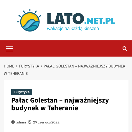
Skip
to
content
Primary
Menu
HOME
TURYSTYKA
PAŁAC GOLESTAN – NAJWAŻNIEJSZY BUDYNEK
W TEHERANIE
Turystyka
Pałac Golestan – najważniejszy
budynek w Teheranie
admin
29 czerwca 2022