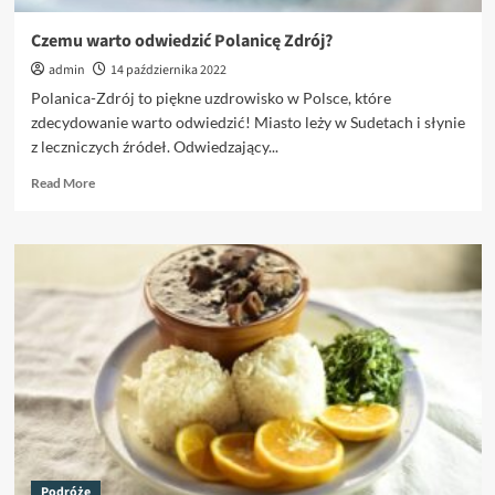
Czemu warto odwiedzić Polanicę Zdrój?
admin
14 października 2022
Polanica-Zdrój to piękne uzdrowisko w Polsce, które
zdecydowanie warto odwiedzić! Miasto leży w Sudetach i słynie
z leczniczych źródeł. Odwiedzający...
Read
Read More
more
about
Czemu
warto
odwiedzić
Polanicę
Zdrój?
Podróże