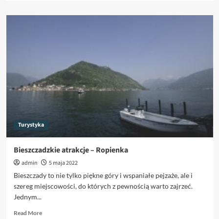
about
Ciekawe,
nadmorskie
atrakcje
turystyczne
w
Polsce
Turystyka
Bieszczadzkie atrakcje – Ropienka
admin
5 maja 2022
Bieszczady to nie tylko piękne góry i wspaniałe pejzaże, ale i
szereg miejscowości, do których z pewnością warto zajrzeć.
Jednym...
Read
Read More