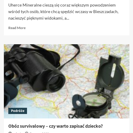
Uherce Mineralne cieszą się coraz większym powodzeniem
wśród tych osób, które chcą spędzić wczasy w Bieszczadach,
nacieszyć pięknymi widokami, a...
Read
Read More
more
about
Bieszczadzkie
atrakcje:
Uherce
Mineralne
Podróże
Obóz survivalowy – czy warto zapisać dziecko?