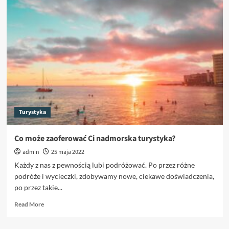
atrakcje:
z
wizytą
na
Zamku
Dolnym
Turystyka
Co może zaoferować Ci nadmorska turystyka?
admin
25 maja 2022
Każdy z nas z pewnością lubi podróżować. Po przez różne
podróże i wycieczki, zdobywamy nowe, ciekawe doświadczenia,
po przez takie...
Read
Read More
more
about