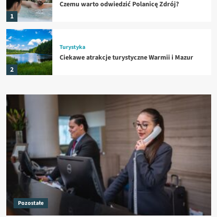
Czemu warto odwiedzić Polanicę Zdrój?
1
Turystyka
Ciekawe atrakcje turystyczne Warmii i Mazur
2
Turystyka
Krynica-Zdrój – czy warto ją odwiedzić w
wakacje?
3
Turystyka
35 kilometrów piaszczystego wału, który jest
magnes na turystów – poznaj Mierzeje Helską
4
Turystyka
Pozostałe
Co warto wiedzieć o Gdańsku przed wyjazdem