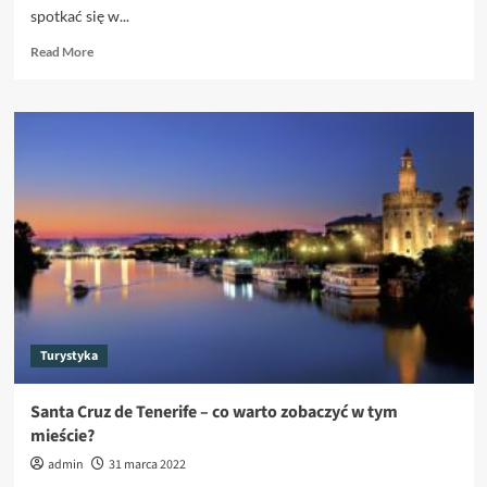
spotkać się w...
Read
Read More
more
about
Skarby
Dolnego
Śląska.
Legnickie
Pole
Turystyka
Santa Cruz de Tenerife – co warto zobaczyć w tym
mieście?
admin
31 marca 2022