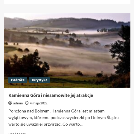
more
about
Bieszczadzkie
atrakcje
–
Ropienka
Podróże
Turystyka
Kamienna Góra i niesamowite jej atrakcje
admin
4 maja 2022
Położona nad Bobrem, Kamienna Góra jest miastem
wyjątkowym, któremu podczas wycieczki po Dolnym Śląsku
warto się uważniej przyjrzeć. Co warto...
Read
Read More