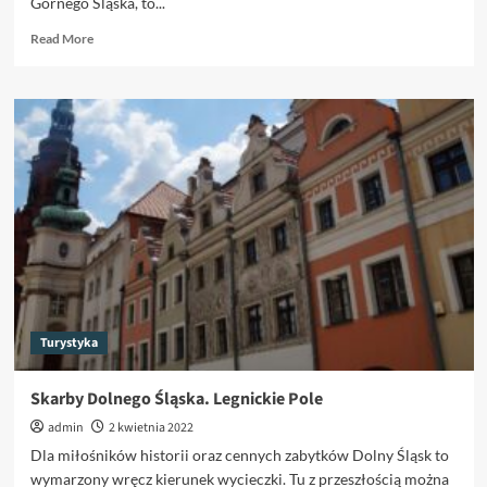
Górnego Śląska, to...
Read
Read More
more
about
Odkryj
skarby
bytomskiej
starówki!
Turystyka
Skarby Dolnego Śląska. Legnickie Pole
admin
2 kwietnia 2022
Dla miłośników historii oraz cennych zabytków Dolny Śląsk to
wymarzony wręcz kierunek wycieczki. Tu z przeszłością można