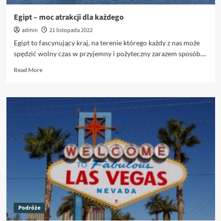
magnes na turystów – poznaj Mierzeje Helską
4
Egipt – moc atrakcji dla każdego
admin
21 listopada 2022
Turystyka
Egipt to fascynujący kraj, na terenie którego każdy z nas może
Co warto wiedzieć o Gdańsku przed wyjazdem
spędzić wolny czas w przyjemny i pożyteczny zarazem sposób....
tam na wakacje?
5
Read
Read More
more
about
Egipt
–
moc
atrakcji
dla
każdego
Podróże