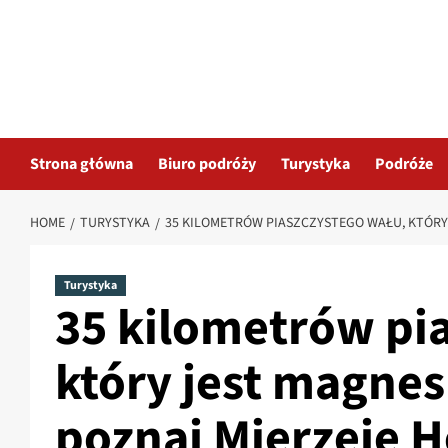
Skip
to
content
Strona główna
Biuro podróży
Turystyka
Podróże
HOME
TURYSTYKA
35 KILOMETRÓW PIASZCZYSTEGO WAŁU, KTÓRY
Turystyka
35 kilometrów pi
który jest magnes
poznaj Mierzeje H