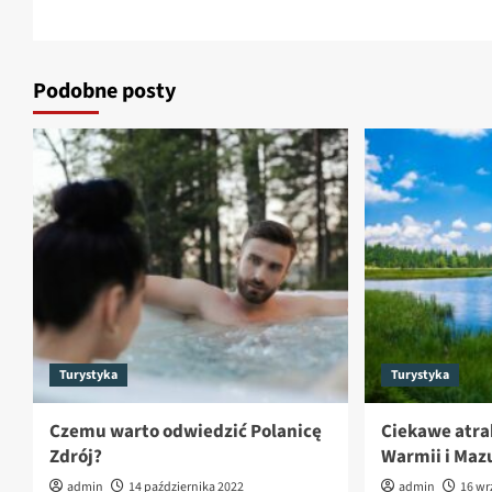
Podobne posty
Turystyka
Turystyka
Czemu warto odwiedzić Polanicę
Ciekawe atra
Zdrój?
Warmii i Maz
admin
14 października 2022
admin
16 wr