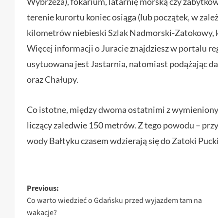
Wybrzeża), fokarium, latarnię morską czy zabytkow
terenie kurortu koniec osiąga (lub początek, w zal
kilometrów niebieski Szlak Nadmorski-Zatokowy, k
Więcej informacji o Juracie znajdziesz w
portalu re
usytuowana jest Jastarnia, natomiast podążając da
oraz Chałupy.
Co istotne, między dwoma ostatnimi z wymienionyc
liczący zaledwie 150 metrów. Z tego powodu – prz
wody Bałtyku czasem wdzierają się do Zatoki Pucki
Post
Previous:
Co warto wiedzieć o Gdańsku przed wyjazdem tam na
navigation
wakacje?