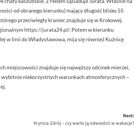
e chaty kaszubskie. Z Helem sąsiaduje Jurata. Właśnie na
eżności od obranego kierunku) mający długość blisko 55
tórego przeciwległy kraniec znajduje się w Krokowej.
gionalnym https://jurata24.pl/
. Potem w kierunku
lej w linii do Władysławowa, mija się również Kuźnicę
h miejscowości znajduje się najwęższy odcinek mierzei,
y wybitnie niekorzystnych warunkach atmosferycznych –
ej.
Next
Krynica-Zdrój – czy warto ją odwiedzić w wakacje