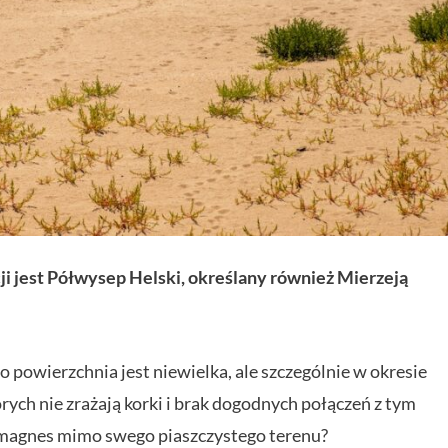
i jest Półwysep Helski, określany również Mierzeją
o powierzchnia jest niewielka, ale szczególnie w okresie
ych nie zrażają korki i brak dogodnych połączeń z tym
k magnes mimo swego piaszczystego terenu?