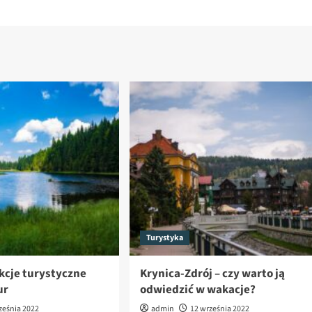
Turystyka
kcje turystyczne
Krynica-Zdrój – czy warto ją
ur
odwiedzić w wakacje?
ześnia 2022
admin
12 września 2022