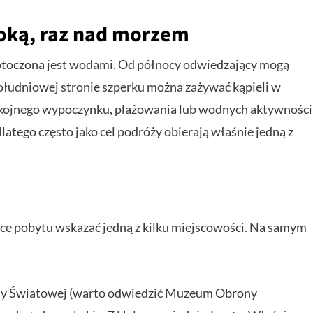
toką, raz nad morzem
n otoczona jest wodami. Od północy odwiedzający mogą
południowej stronie szperku można zażywać kąpieli w
pokojnego wypoczynku, plażowania lub wodnych aktywności
latego często jako cel podróży obierają właśnie jedną z
sce pobytu wskazać jedną z kilku miejscowości. Na samym
jny Światowej (warto odwiedzić Muzeum Obrony