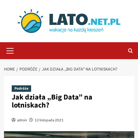
Skip
to
content
Primary
Menu
HOME
PODRÓŻE
JAK DZIAŁA „BIG DATA” NA LOTNISKACH?
Podróże
Jak działa „Big Data” na
lotniskach?
admin
12 listopada 2021